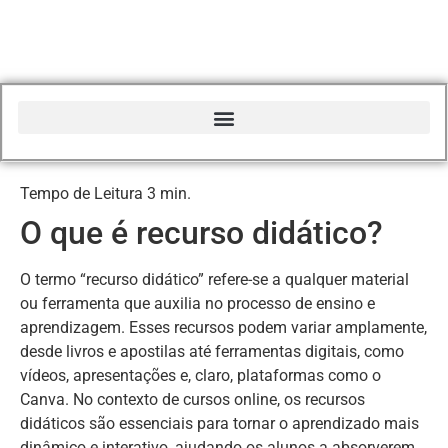
Início do Glossário Curso Canva Profissional
O que é recurso didático?
O termo “recurso didático” refere-se a qualquer material
ou ferramenta que auxilia no processo de ensino e
aprendizagem. Esses recursos podem variar amplamente,
desde livros e apostilas até ferramentas digitais, como
vídeos, apresentações e, claro, plataformas como o
Canva. No contexto de cursos online, os recursos
didáticos são essenciais para tornar o aprendizado mais
dinâmico e interativo, ajudando os alunos a absorverem